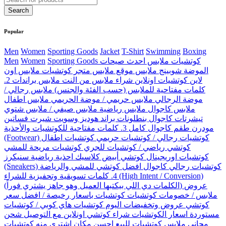
Popular
Men
Women
Sporting Goods
Jacket
T-Shirt
Swimming
Boxing
Men
Women
Sporting Goods كوتشيات ملابس احدث صيحات
الموضة شوبينج ملابس موقع ملابس متجر كوتشيات ملابس اون
لاين كوتشيات اونلاين شراء ملابس من النت ملابس براندات 2.
كلمات مفتاحية للملابس (حسب الفئة والجنس) ملابس رجالي /
موضة الرجالي ملابس حريمي / موضة الحريمي ملابس اطفال
ملابس كاجوال ملابس رياضية ملابس صيفي / ملابس شتوي
تيشرتات كاجوال بنطلونات براند هوديز وسويت شيرت فساتين
مودرن طقم كاجوال كامل 3. كلمات مفتاحية للكوتشيات والأحذية
(Footwear) كوتشيات رجالي / كوتشيات حريمي كوتشيات اطفال
كوتشي رياضي / كوتشيات للجري كوتشيات مريحة للمشي
كوتشيات اوريجينال كوتشي أبيض كلاسيك احذية رياضية سنيكرز
(Sneakers) كوتشيات رجالي كاجوال افضل كوتشي للمشي والرياضة
4. كلمات تسويقية وتحفيزية للشراء (High Intent / Conversion)
(الكلمات دي اللي بيكتبها العميل وهو جاهز يشتري فوراً) عروض
ملابس / خصومات كوتشيات كوتشيات باسعار رخيصة / افضل سعر
كوتشي عروض وتخفيضات اليوم كوتشيات هاي كوبي / كوتشيات
مستوردة اسعار الكوتشيات شراء كوتشي اونلاين مع التوصيل شحن
مجاني ملابس كوتشيات للبيع احسن مكان اشترى منه كوتشيات