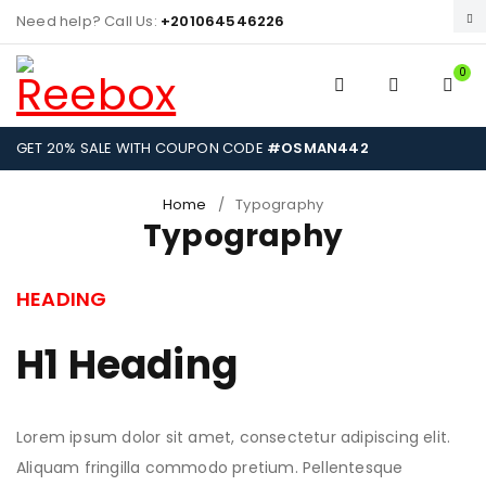
Need help? Call Us:
+201064546226
0
GET 20% SALE WITH COUPON CODE
#OSMAN442
Home
/
Typography
Typography
HEADING
H1 Heading
Lorem ipsum dolor sit amet, consectetur adipiscing elit.
Aliquam fringilla commodo pretium. Pellentesque