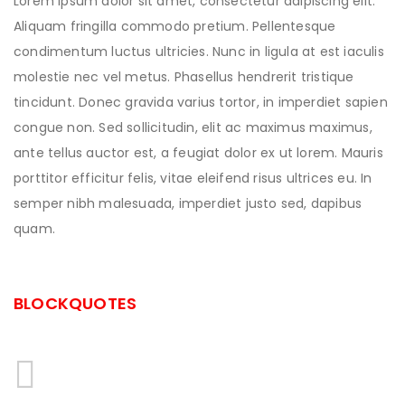
Lorem ipsum dolor sit amet, consectetur adipiscing elit.
Aliquam fringilla commodo pretium. Pellentesque
condimentum luctus ultricies. Nunc in ligula at est iaculis
molestie nec vel metus. Phasellus hendrerit tristique
tincidunt. Donec gravida varius tortor, in imperdiet sapien
congue non. Sed sollicitudin, elit ac maximus maximus,
ante tellus auctor est, a feugiat dolor ex ut lorem. Mauris
porttitor efficitur felis, vitae eleifend risus ultrices eu. In
semper nibh malesuada, imperdiet justo sed, dapibus
quam.
BLOCKQUOTES